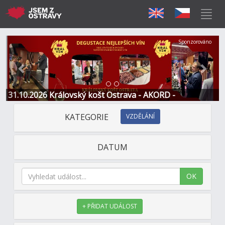
Předchozí
Další
Sponzorováno
31.10.2026 Královský košt Ostrava - AKORD -
Restaurace a Hotel
KATEGORIE
VZDĚLÁNÍ
DATUM
OK
+ PŘIDAT UDÁLOST