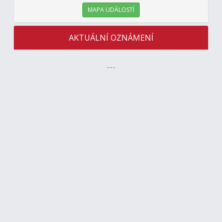
MAPA UDÁLOSTÍ
AKTUÁLNÍ OZNÁMENÍ
---