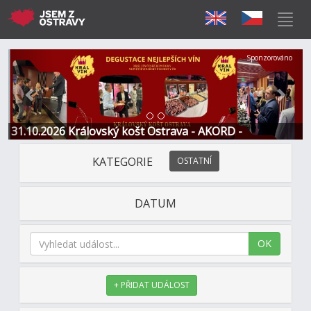
Předchozí
Další
Sponzorováno
31.10.2026 Královský košt Ostrava - AKORD -
Restaurace a Hotel
KATEGORIE
OSTATNÍ
DATUM
OK
+ PŘIDAT UDÁLOST