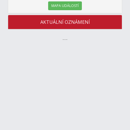
MAPA UDÁLOSTÍ
AKTUÁLNÍ OZNÁMENÍ
---