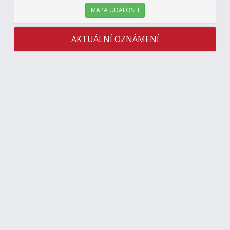
MAPA UDÁLOSTÍ
AKTUÁLNÍ OZNÁMENÍ
---