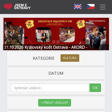
Předchozí
Další
Sponzorováno
31.10.2026 Královský košt Ostrava - AKORD -
Restaurace a Hotel
KATEGORIE
KULTURA
DATUM
OK
+ PŘIDAT UDÁLOST