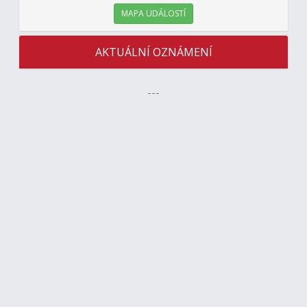
MAPA UDÁLOSTÍ
AKTUÁLNÍ OZNÁMENÍ
---