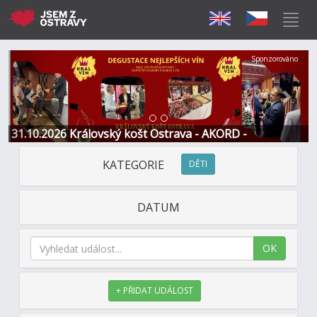
Předchozí
Další
Sponzorováno
31.10.2026 Královský košt Ostrava - AKORD -
Restaurace a Hotel
KATEGORIE
DĚTI
DATUM
OK
+ PŘIDAT UDÁLOST