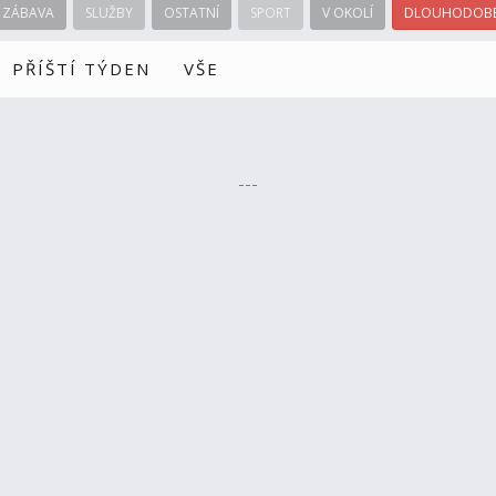
ZÁBAVA
SLUŽBY
OSTATNÍ
SPORT
V OKOLÍ
DLOUHODOBÉ
PŘÍŠTÍ TÝDEN
VŠE
---