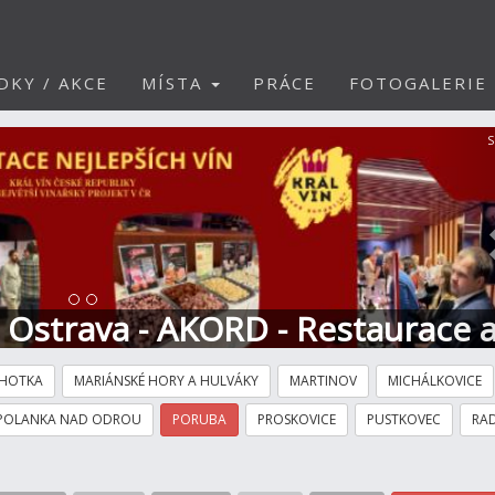
DKY / AKCE
MÍSTA
PRÁCE
FOTOGALERIE
S
t Ostrava - AKORD - Restaurace 
HOTKA
MARIÁNSKÉ HORY A HULVÁKY
MARTINOV
MICHÁLKOVICE
POLANKA NAD ODROU
PORUBA
PROSKOVICE
PUSTKOVEC
RAD