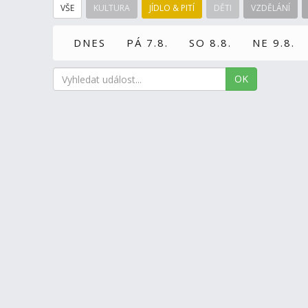
VŠE
KULTURA
JÍDLO & PITÍ
DĚTI
VZDĚLÁNÍ
DNES
PÁ 7.8.
SO 8.8.
NE 9.8.
OK