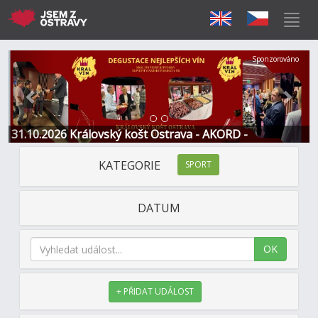
Předchozí
Další
Sponzorováno
31.10.2026 Královský košt Ostrava - AKORD -
Restaurace a Hotel
KATEGORIE
SPORT
DATUM
OK
+ PŘIDAT UDÁLOST