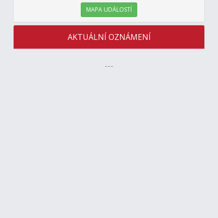
MAPA UDÁLOSTÍ
AKTUÁLNÍ OZNÁMENÍ
---