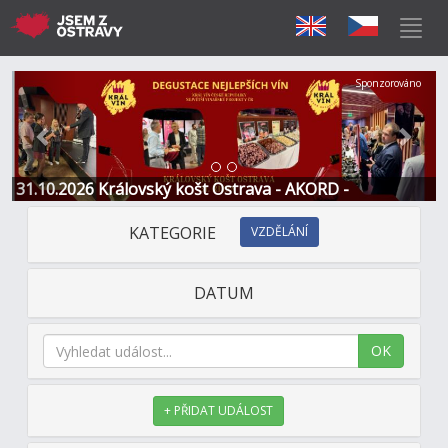
Předchozí
Další
Sponzorováno
31.10.2026 Královský košt Ostrava - AKORD -
Restaurace a Hotel
KATEGORIE
VZDĚLÁNÍ
DATUM
OK
+ PŘIDAT UDÁLOST