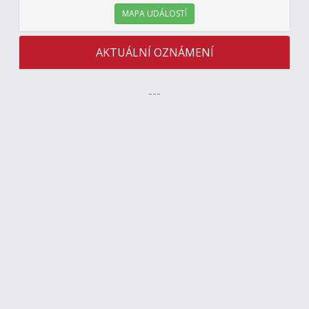
MAPA UDÁLOSTÍ
AKTUÁLNÍ OZNÁMENÍ
---