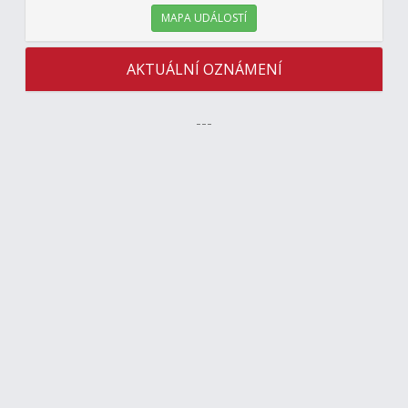
MAPA UDÁLOSTÍ
AKTUÁLNÍ OZNÁMENÍ
---