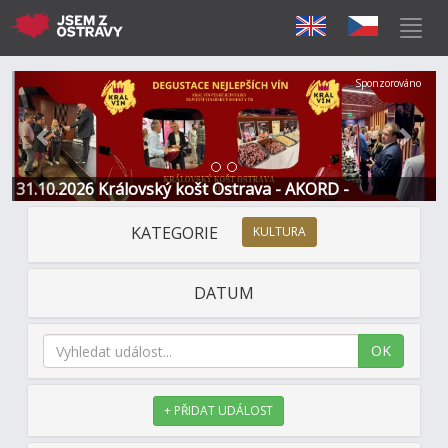
Předchozí
Další
Sponzorováno
31.10.2026 Královský košt Ostrava - AKORD -
Restaurace a Hotel
KATEGORIE
KULTURA
DATUM
OK
+ PŘIDAT UDÁLOST