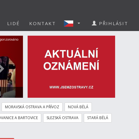
LIDÉ
KONTAKT
PŘIHLÁSIT
Další
ponzorováno
a
MORAVSKÁ OSTRAVA A PŘÍVOZ
NOVÁ BĚLÁ
VANICE A BARTOVICE
SLEZSKÁ OSTRAVA
STARÁ BĚLÁ