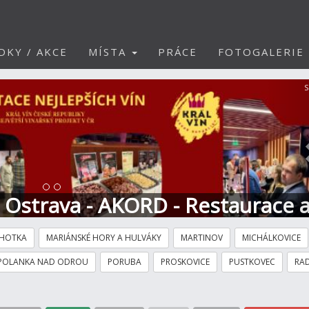
DKY / AKCE
MÍSTA
PRÁCE
FOTOGALERIE
S
t Ostrava - AKORD - Restaurace 
HOTKA
MARIÁNSKÉ HORY A HULVÁKY
MARTINOV
MICHÁLKOVICE
POLANKA NAD ODROU
PORUBA
PROSKOVICE
PUSTKOVEC
RAD