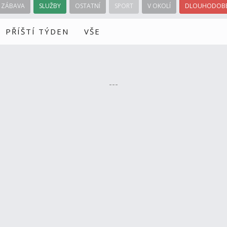
ZÁBAVA
SLUŽBY
OSTATNÍ
SPORT
V OKOLÍ
DLOUHODOBÉ
PŘÍŠTÍ TÝDEN
VŠE
---