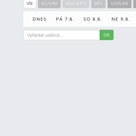
VŠE
KULTURA
JÍDLO & PITÍ
DĚTI
VZDĚLÁNÍ
DNES
PÁ 7.8.
SO 8.8.
NE 9.8.
OK