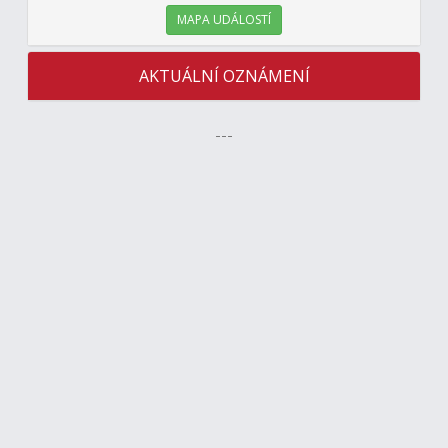
MAPA UDÁLOSTÍ
AKTUÁLNÍ OZNÁMENÍ
---