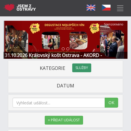
Předchozí
Další
Sponzorováno
31.10.2026 Královský košt Ostrava - AKORD -
Restaurace a Hotel
KATEGORIE
SLUŽBY
DATUM
OK
+ PŘIDAT UDÁLOST