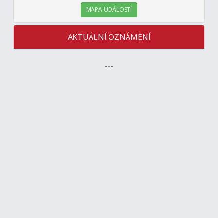
MAPA UDÁLOSTÍ
AKTUÁLNÍ OZNÁMENÍ
---