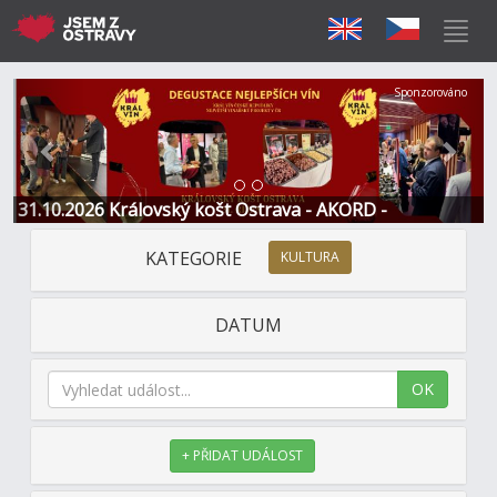
Předchozí
Další
Sponzorováno
31.10.2026 Královský košt Ostrava - AKORD -
Restaurace a Hotel
KATEGORIE
KULTURA
DATUM
OK
+ PŘIDAT UDÁLOST