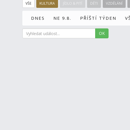
VŠE
KULTURA
JÍDLO & PITÍ
DĚTI
VZDĚLÁNÍ
DNES
NE 9.8.
PŘÍŠTÍ TÝDEN
V
OK