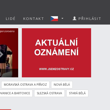
LIDÉ
KONTAKT
PŘIHLÁSIT
Další
ponzorováno
a
MORAVSKÁ OSTRAVA A PŘÍVOZ
NOVÁ BĚLÁ
VANICE A BARTOVICE
SLEZSKÁ OSTRAVA
STARÁ BĚLÁ