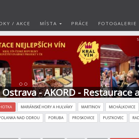
DKY / AKCE
MÍSTA
PRÁCE
FOTOGALERIE
S
t Ostrava - AKORD - Restaurace 
HOTKA
MARIÁNSKÉ HORY A HULVÁKY
MARTINOV
MICHÁLKOVICE
POLANKA NAD ODROU
PORUBA
PROSKOVICE
PUSTKOVEC
RAD