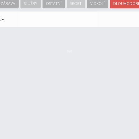
ZÁBAVA
SLUŽBY
OSTATNÍ
SPORT
V OKOLÍ
DLOUHODOBÉ
ŠE
---