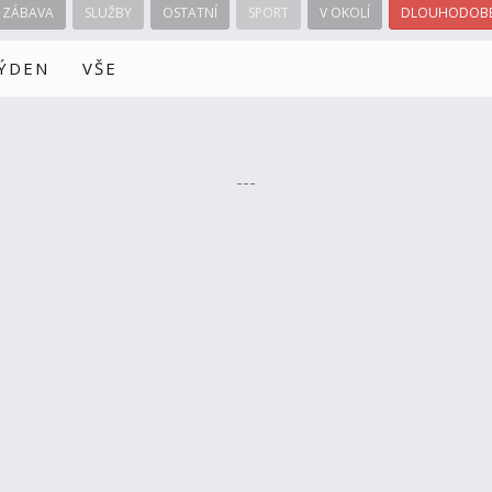
ZÁBAVA
SLUŽBY
OSTATNÍ
SPORT
V OKOLÍ
DLOUHODOBÉ
TÝDEN
VŠE
---