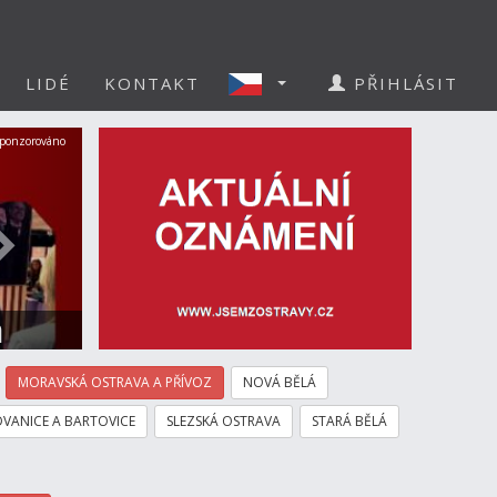
LIDÉ
KONTAKT
PŘIHLÁSIT
Další
ponzorováno
a
MORAVSKÁ OSTRAVA A PŘÍVOZ
NOVÁ BĚLÁ
VANICE A BARTOVICE
SLEZSKÁ OSTRAVA
STARÁ BĚLÁ