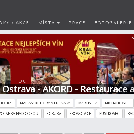
DKY / AKCE
MÍSTA
PRÁCE
FOTOGALERIE
S
t Ostrava - AKORD - Restaurace 
HOTKA
MARIÁNSKÉ HORY A HULVÁKY
MARTINOV
MICHÁLKOVICE
POLANKA NAD ODROU
PORUBA
PROSKOVICE
PUSTKOVEC
RAD