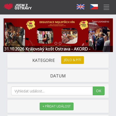
Předchozí
Další
Sponzorováno
31.10.2026 Královský košt Ostrava - AKORD -
Restaurace a Hotel
KATEGORIE
JÍDLO & PITÍ
DATUM
OK
+ PŘIDAT UDÁLOST