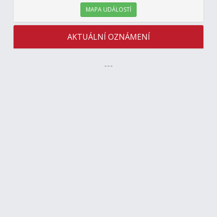
MAPA UDÁLOSTÍ
AKTUÁLNÍ OZNÁMENÍ
---