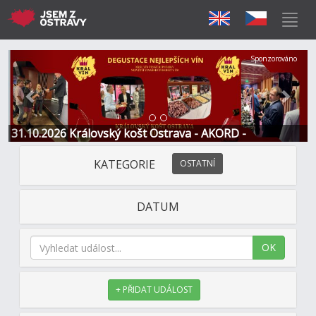
Předchozí
Další
Sponzorováno
31.10.2026 Královský košt Ostrava - AKORD -
Restaurace a Hotel
KATEGORIE
OSTATNÍ
DATUM
OK
+ PŘIDAT UDÁLOST