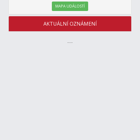
MAPA UDÁLOSTÍ
AKTUÁLNÍ OZNÁMENÍ
---