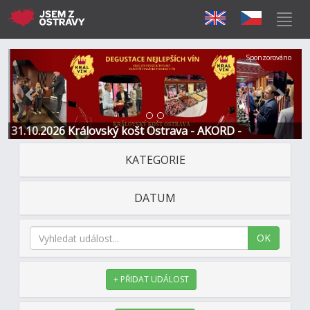
Předchozí
Další
Sponzorováno
31.10.2026 Královský košt Ostrava - AKORD -
Restaurace a Hotel
KATEGORIE
DATUM
OK
+ PŘIDAT UDÁLOST