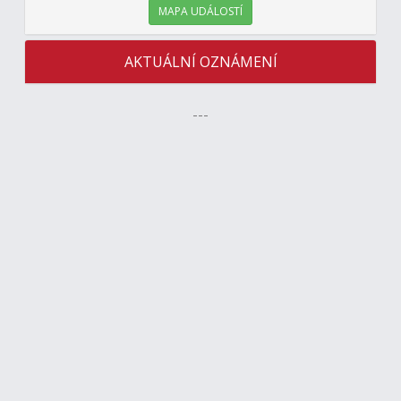
MAPA UDÁLOSTÍ
AKTUÁLNÍ OZNÁMENÍ
---