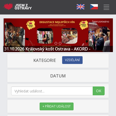
Předchozí
Další
Sponzorováno
31.10.2026 Královský košt Ostrava - AKORD -
Restaurace a Hotel
KATEGORIE
VZDĚLÁNÍ
DATUM
OK
+ PŘIDAT UDÁLOST