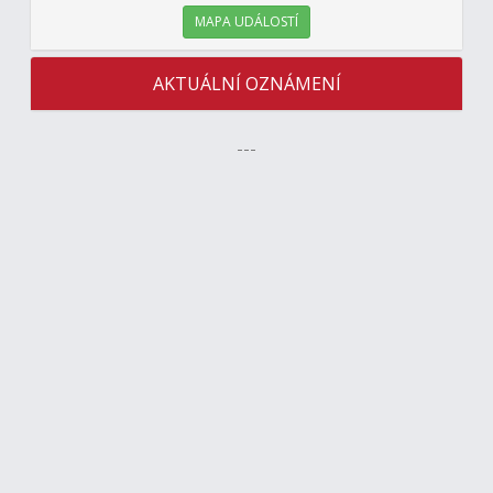
MAPA UDÁLOSTÍ
AKTUÁLNÍ OZNÁMENÍ
---