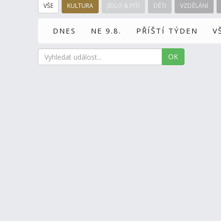
VŠE
KULTURA
JÍDLO & PITÍ
DĚTI
VZDĚLÁNÍ
DNES
NE 9.8.
PŘÍŠTÍ TÝDEN
V
OK