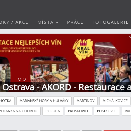
DKY / AKCE
MÍSTA
PRÁCE
FOTOGALERIE
S
t Ostrava - AKORD - Restaurace 
HOTKA
MARIÁNSKÉ HORY A HULVÁKY
MARTINOV
MICHÁLKOVICE
POLANKA NAD ODROU
PORUBA
PROSKOVICE
PUSTKOVEC
RAD