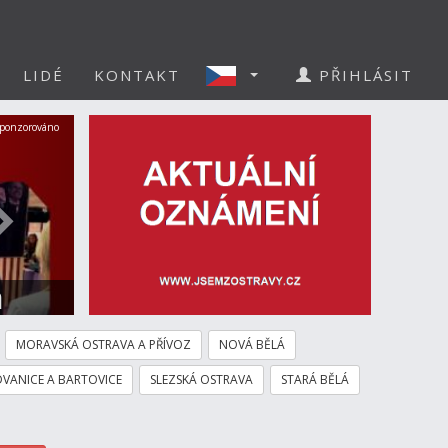
LIDÉ
KONTAKT
PŘIHLÁSIT
Další
ponzorováno
a
MORAVSKÁ OSTRAVA A PŘÍVOZ
NOVÁ BĚLÁ
VANICE A BARTOVICE
SLEZSKÁ OSTRAVA
STARÁ BĚLÁ