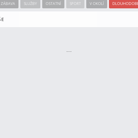
ZÁBAVA
SLUŽBY
OSTATNÍ
SPORT
V OKOLÍ
DLOUHODOBÉ
ŠE
---