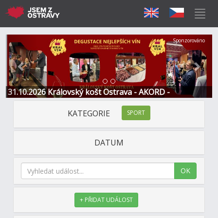
Předchozí
Další
Sponzorováno
31.10.2026 Královský košt Ostrava - AKORD -
Restaurace a Hotel
KATEGORIE
SPORT
DATUM
OK
+ PŘIDAT UDÁLOST