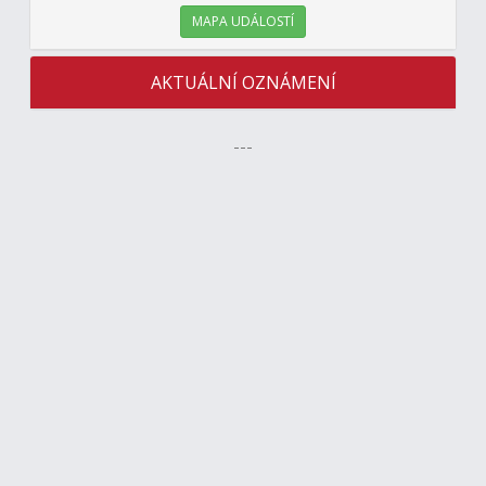
MAPA UDÁLOSTÍ
AKTUÁLNÍ OZNÁMENÍ
---