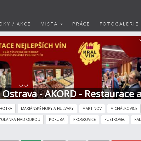
DKY / AKCE
MÍSTA
PRÁCE
FOTOGALERIE
S
t Ostrava - AKORD - Restaurace 
HOTKA
MARIÁNSKÉ HORY A HULVÁKY
MARTINOV
MICHÁLKOVICE
POLANKA NAD ODROU
PORUBA
PROSKOVICE
PUSTKOVEC
RAD