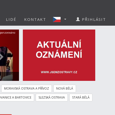
LIDÉ
KONTAKT
PŘIHLÁSIT
Další
ponzorováno
a
MORAVSKÁ OSTRAVA A PŘÍVOZ
NOVÁ BĚLÁ
VANICE A BARTOVICE
SLEZSKÁ OSTRAVA
STARÁ BĚLÁ