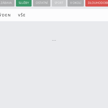
ZÁBAVA
SLUŽBY
OSTATNÍ
SPORT
V OKOLÍ
DLOUHODOBÉ
TÝDEN
VŠE
---