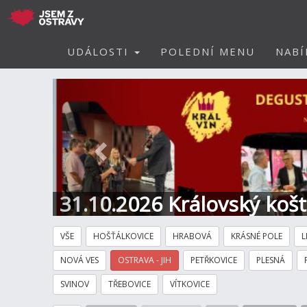
UDÁLOSTI
POLEDNÍ MENU
NABÍ
Předchozí
31.10.2026 Královský koš
Hotel
VŠE
HOŠŤÁLKOVICE
HRABOVÁ
KRÁSNÉ POLE
L
NOVÁ VES
OSTRAVA - JIH
PETŘKOVICE
PLESNÁ
SVINOV
TŘEBOVICE
VÍTKOVICE