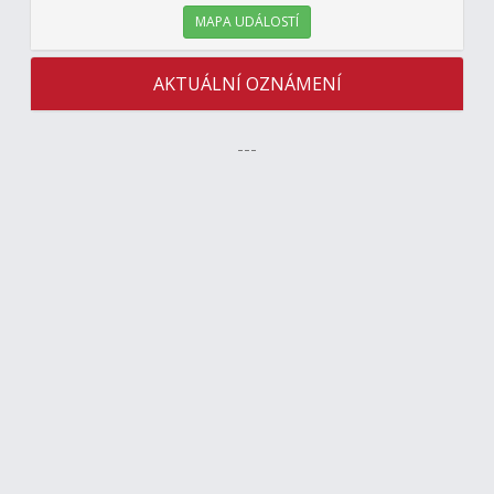
MAPA UDÁLOSTÍ
AKTUÁLNÍ OZNÁMENÍ
---