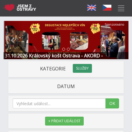
Předchozí
Další
Sponzorováno
31.10.2026 Královský košt Ostrava - AKORD -
Restaurace a Hotel
KATEGORIE
SLUŽBY
DATUM
OK
+ PŘIDAT UDÁLOST