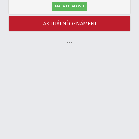
MAPA UDÁLOSTÍ
AKTUÁLNÍ OZNÁMENÍ
---