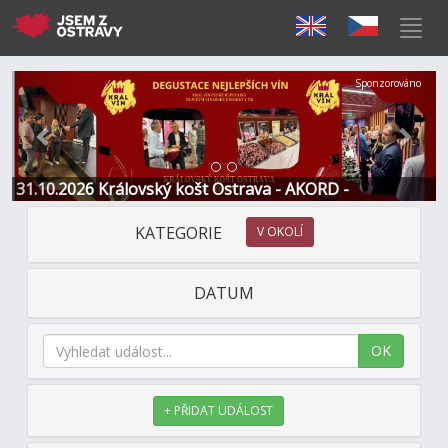
Předchozí
Další
Sponzorováno
31.10.2026 Královský košt Ostrava - AKORD -
Restaurace a Hotel
KATEGORIE
V OKOLÍ
DATUM
OK
+ PŘIDAT UDÁLOST