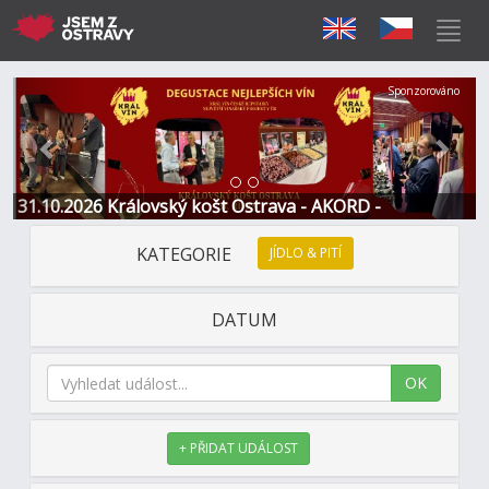
Předchozí
Další
Sponzorováno
31.10.2026 Královský košt Ostrava - AKORD -
Restaurace a Hotel
KATEGORIE
JÍDLO & PITÍ
DATUM
OK
+ PŘIDAT UDÁLOST