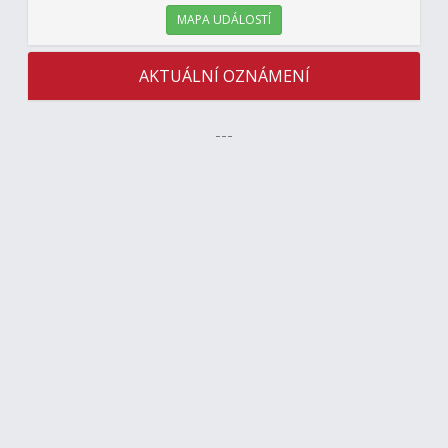
MAPA UDÁLOSTÍ
AKTUÁLNÍ OZNÁMENÍ
---