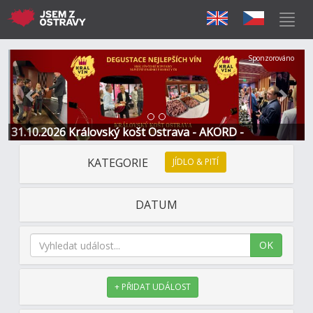
Předchozí
Další
Sponzorováno
31.10.2026 Královský košt Ostrava - AKORD -
Restaurace a Hotel
KATEGORIE
JÍDLO & PITÍ
DATUM
OK
+ PŘIDAT UDÁLOST