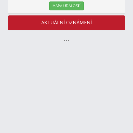
MAPA UDÁLOSTÍ
AKTUÁLNÍ OZNÁMENÍ
---