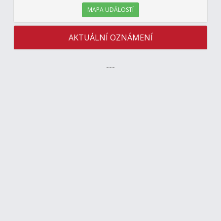
MAPA UDÁLOSTÍ
AKTUÁLNÍ OZNÁMENÍ
---