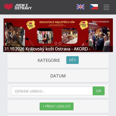
Předchozí
Další
Sponzorováno
31.10.2026 Královský košt Ostrava - AKORD -
Restaurace a Hotel
KATEGORIE
DĚTI
DATUM
OK
+ PŘIDAT UDÁLOST