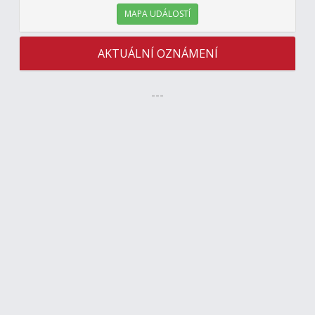
MAPA UDÁLOSTÍ
AKTUÁLNÍ OZNÁMENÍ
---