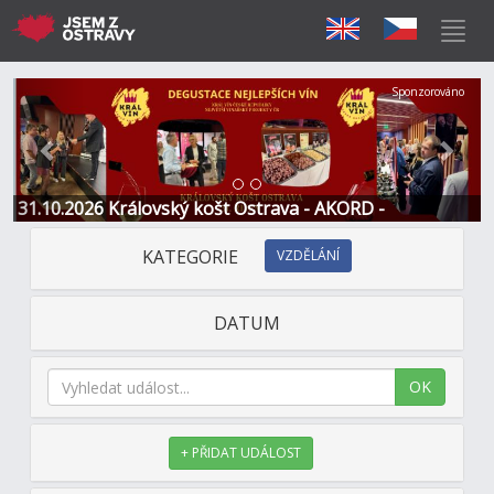
Předchozí
Další
Sponzorováno
31.10.2026 Královský košt Ostrava - AKORD -
Restaurace a Hotel
KATEGORIE
VZDĚLÁNÍ
DATUM
OK
+ PŘIDAT UDÁLOST