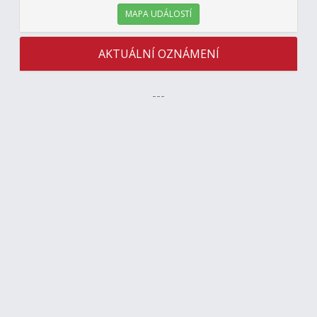
MAPA UDÁLOSTÍ
AKTUÁLNÍ OZNÁMENÍ
---