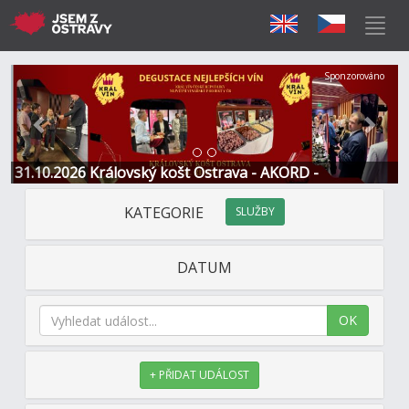
Předchozí
Další
Sponzorováno
31.10.2026 Královský košt Ostrava - AKORD -
Restaurace a Hotel
KATEGORIE
SLUŽBY
DATUM
OK
+ PŘIDAT UDÁLOST