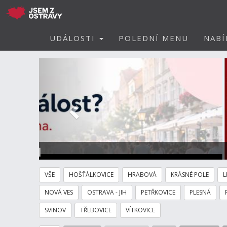
UDÁLOSTI
POLEDNÍ MENU
NABÍ
Předchozí
31.10.2026 Královský koš
Hotel
VŠE
HOŠŤÁLKOVICE
HRABOVÁ
KRÁSNÉ POLE
L
NOVÁ VES
OSTRAVA - JIH
PETŘKOVICE
PLESNÁ
SVINOV
TŘEBOVICE
VÍTKOVICE