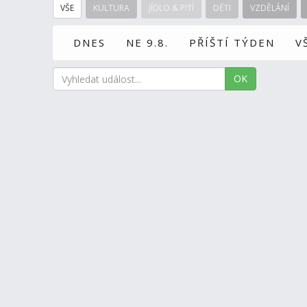
VŠE
KULTURA
JÍDLO & PITÍ
DĚTI
VZDĚLÁNÍ
DNES
NE 9.8.
PŘÍŠTÍ TÝDEN
V
OK