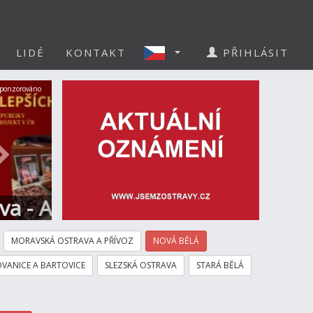
LIDÉ
KONTAKT
PŘIHLÁSIT
Další
ponzorováno
a
MORAVSKÁ OSTRAVA A PŘÍVOZ
NOVÁ BĚLÁ
VANICE A BARTOVICE
SLEZSKÁ OSTRAVA
STARÁ BĚLÁ