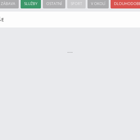
ZÁBAVA
SLUŽBY
OSTATNÍ
SPORT
V OKOLÍ
DLOUHODOBÉ
ŠE
---