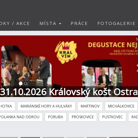
DKY / AKCE
MÍSTA
PRÁCE
FOTOGALERIE
S
t Ostrava - AKORD - Restaurace 
HOTKA
MARIÁNSKÉ HORY A HULVÁKY
MARTINOV
MICHÁLKOVICE
POLANKA NAD ODROU
PORUBA
PROSKOVICE
PUSTKOVEC
RAD