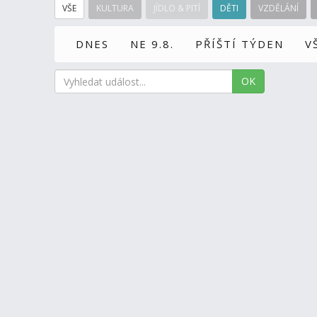
VŠE
KULTURA
JÍDLO & PITÍ
DĚTI
VZDĚLÁNÍ
DNES
NE 9.8.
PŘÍŠTÍ TÝDEN
V
OK