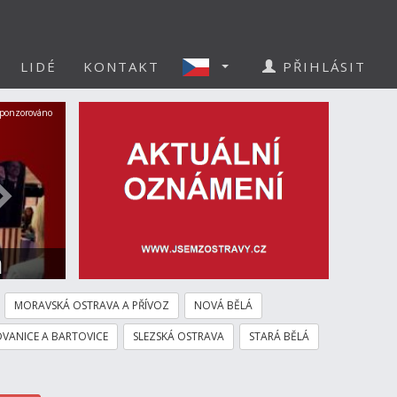
LIDÉ
KONTAKT
PŘIHLÁSIT
Další
ponzorováno
a
MORAVSKÁ OSTRAVA A PŘÍVOZ
NOVÁ BĚLÁ
VANICE A BARTOVICE
SLEZSKÁ OSTRAVA
STARÁ BĚLÁ