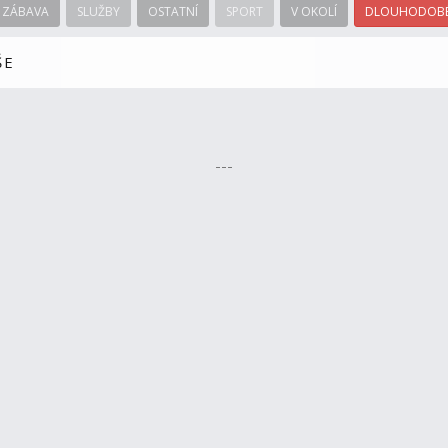
ZÁBAVA
SLUŽBY
OSTATNÍ
SPORT
V OKOLÍ
DLOUHODOBÉ
ŠE
---