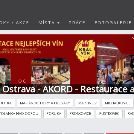
DKY / AKCE
MÍSTA
PRÁCE
FOTOGALERIE
S
t Ostrava - AKORD - Restaurace 
HOTKA
MARIÁNSKÉ HORY A HULVÁKY
MARTINOV
MICHÁLKOVICE
POLANKA NAD ODROU
PORUBA
PROSKOVICE
PUSTKOVEC
RAD