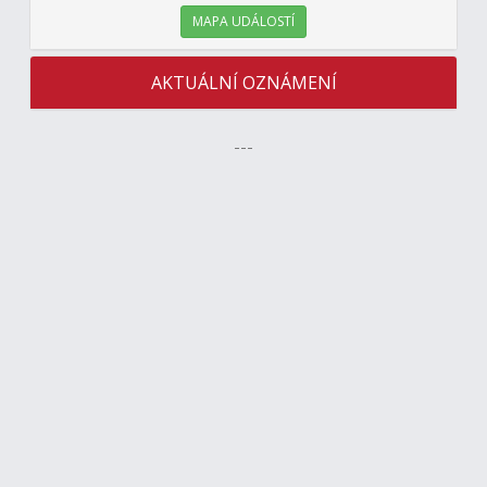
MAPA UDÁLOSTÍ
AKTUÁLNÍ OZNÁMENÍ
---