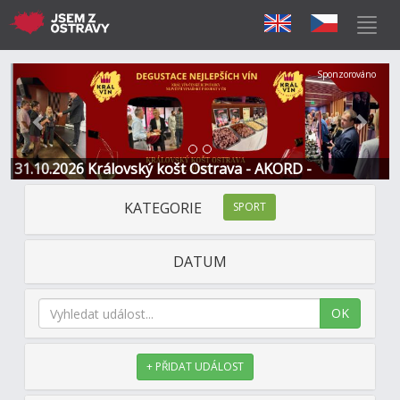
Předchozí
Další
Sponzorováno
31.10.2026 Královský košt Ostrava - AKORD -
Restaurace a Hotel
KATEGORIE
SPORT
DATUM
OK
+ PŘIDAT UDÁLOST