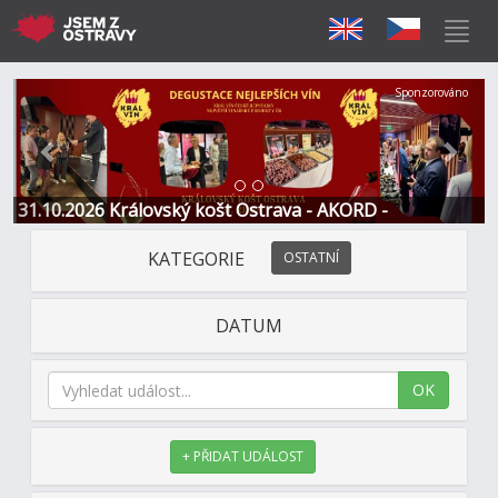
Předchozí
Další
Sponzorováno
31.10.2026 Královský košt Ostrava - AKORD -
Restaurace a Hotel
KATEGORIE
OSTATNÍ
DATUM
OK
+ PŘIDAT UDÁLOST