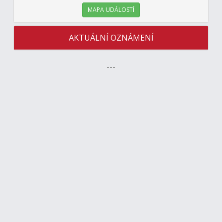
MAPA UDÁLOSTÍ
AKTUÁLNÍ OZNÁMENÍ
---