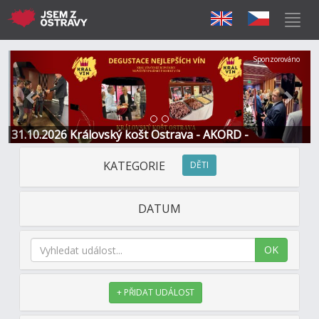
Předchozí
Další
Sponzorováno
31.10.2026 Královský košt Ostrava - AKORD -
Restaurace a Hotel
KATEGORIE
DĚTI
DATUM
OK
+ PŘIDAT UDÁLOST