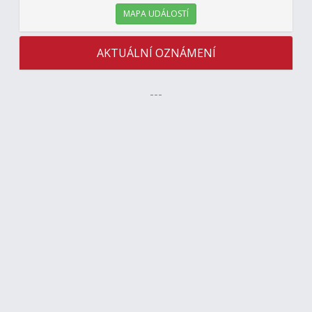
MAPA UDÁLOSTÍ
AKTUÁLNÍ OZNÁMENÍ
---