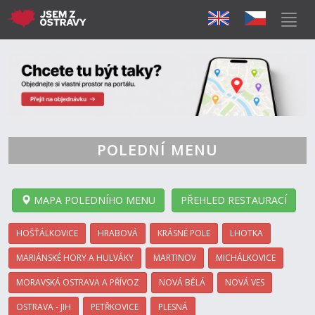
POLEDNÍ MENU
MAPA POLEDNÍHO MENU
PŘEHLED RESTAURACÍ
HOŠŤÁLKOVICE
HRABOVÁ
KRÁSNÉ POLE
LHOTKA
MARIÁNSKÉ HORY A HULVÁKY
MARTINOV
MICHÁLKOVICE
MORAVSKÁ OSTRAVA A PŘÍVOZ
NOVÁ BĚLÁ
NOVÁ VES
OSTRAVA - JIH
PETŘKOVICE
PLESNÁ