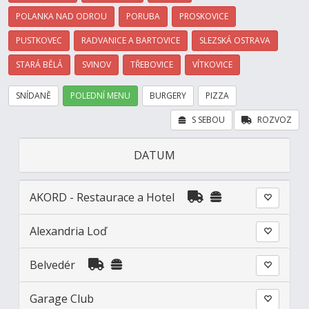
POLANKA NAD ODROU
PORUBA
PROSKOVICE
PUSTKOVEC
RADVANICE A BARTOVICE
SLEZSKÁ OSTRAVA
STARÁ BĚLÁ
SVINOV
TŘEBOVICE
VÍTKOVICE
SNÍDANĚ
POLEDNÍ MENU
BURGERY
PIZZA
S SEBOU
ROZVOZ
DATUM
AKORD - Restaurace a Hotel
Alexandria Loď
Belvedér
Garage Club