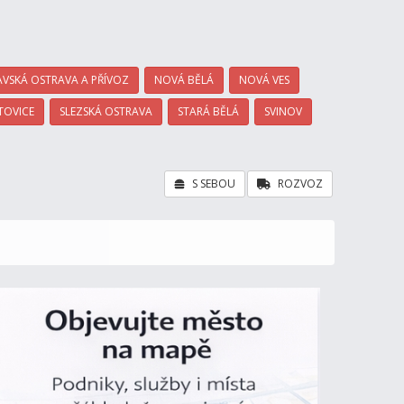
VSKÁ OSTRAVA A PŘÍVOZ
NOVÁ BĚLÁ
NOVÁ VES
TOVICE
SLEZSKÁ OSTRAVA
STARÁ BĚLÁ
SVINOV
S SEBOU
ROZVOZ