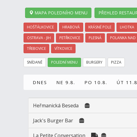
MAPA POLEDNÍHO MENU
PŘEHLED RESTAUR
HOŠŤÁLKOVICE
HRABOVÁ
KRÁSNÉ POLE
LHOTKA
OSTRAVA - JIH
PETŘKOVICE
PLESNÁ
POLANKA NAD
TŘEBOVICE
VÍTKOVICE
SNÍDANĚ
POLEDNÍ MENU
BURGERY
PIZZA
DNES
NE 9.8.
PO 10.8.
ÚT 11.8
Heřmanická Beseda
Jack's Burger Bar
La Petite Conversation