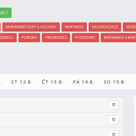
ACÍ
MARIÁNSKÉ HORY A HULVÁKY
MARTINOV
MICHÁLKOVICE
MORA
 ODROU
PORUBA
PROSKOVICE
PUSTKOVEC
RADVANICE A BAR
.
ST 12.8.
ČT 13.8.
PÁ 14.8.
SO 15.8.