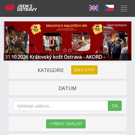
Předchozí
Další
Sponzorováno
31.10.2026 Královský košt Ostrava - AKORD -
Restaurace a Hotel
KATEGORIE
JÍDLO & PITÍ
DATUM
OK
+ PŘIDAT UDÁLOST