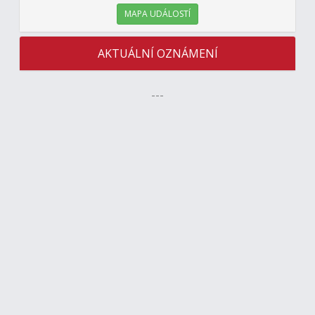
MAPA UDÁLOSTÍ
AKTUÁLNÍ OZNÁMENÍ
---