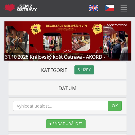
Předchozí
Další
Sponzorováno
31.10.2026 Královský košt Ostrava - AKORD -
Restaurace a Hotel
KATEGORIE
SLUŽBY
DATUM
OK
+ PŘIDAT UDÁLOST