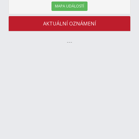
MAPA UDÁLOSTÍ
AKTUÁLNÍ OZNÁMENÍ
---