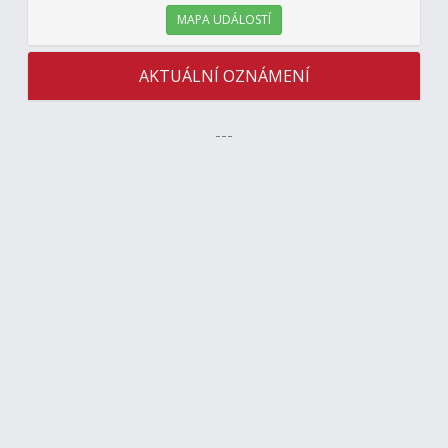
MAPA UDÁLOSTÍ
AKTUÁLNÍ OZNÁMENÍ
---