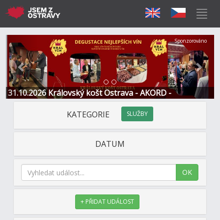
Předchozí
Další
Sponzorováno
31.10.2026 Královský košt Ostrava - AKORD -
Restaurace a Hotel
KATEGORIE
SLUŽBY
DATUM
OK
+ PŘIDAT UDÁLOST