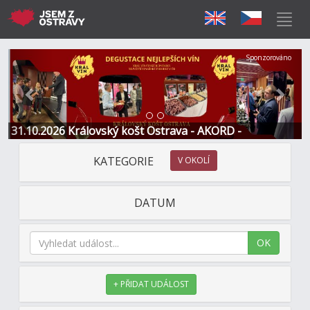
Předchozí
Další
Sponzorováno
31.10.2026 Královský košt Ostrava - AKORD -
Restaurace a Hotel
KATEGORIE
V OKOLÍ
DATUM
OK
+ PŘIDAT UDÁLOST