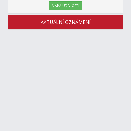
MAPA UDÁLOSTÍ
AKTUÁLNÍ OZNÁMENÍ
---