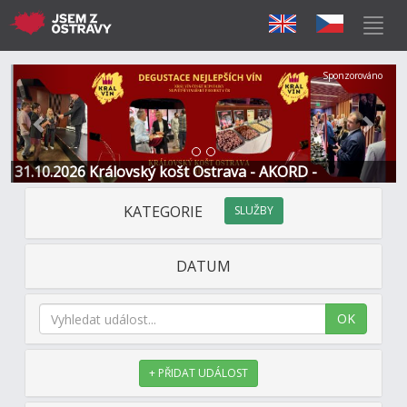
Předchozí
Další
Sponzorováno
31.10.2026 Královský košt Ostrava - AKORD -
Restaurace a Hotel
KATEGORIE
SLUŽBY
DATUM
OK
+ PŘIDAT UDÁLOST