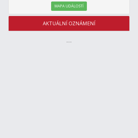
MAPA UDÁLOSTÍ
AKTUÁLNÍ OZNÁMENÍ
---