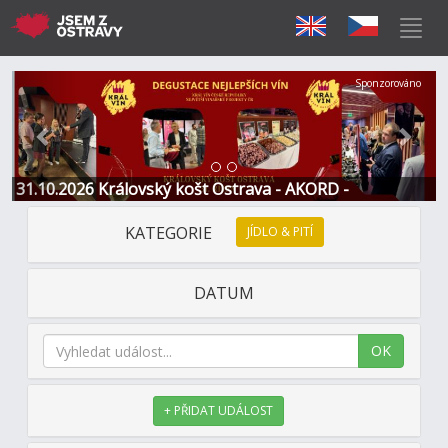
Předchozí
Další
Sponzorováno
31.10.2026 Královský košt Ostrava - AKORD -
Restaurace a Hotel
KATEGORIE
JÍDLO & PITÍ
DATUM
OK
+ PŘIDAT UDÁLOST