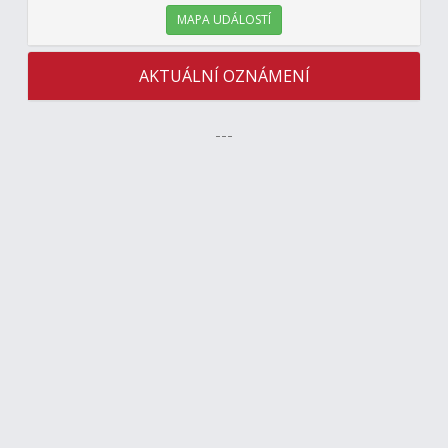
MAPA UDÁLOSTÍ
AKTUÁLNÍ OZNÁMENÍ
---