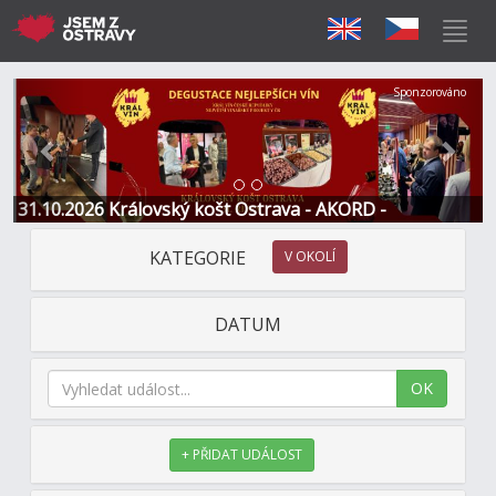
Předchozí
Další
Sponzorováno
31.10.2026 Královský košt Ostrava - AKORD -
Restaurace a Hotel
KATEGORIE
V OKOLÍ
DATUM
OK
+ PŘIDAT UDÁLOST