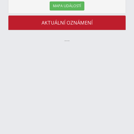
MAPA UDÁLOSTÍ
AKTUÁLNÍ OZNÁMENÍ
---