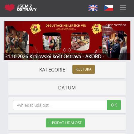
Předchozí
Další
Sponzorováno
31.10.2026 Královský košt Ostrava - AKORD -
Restaurace a Hotel
KATEGORIE
KULTURA
DATUM
OK
+ PŘIDAT UDÁLOST