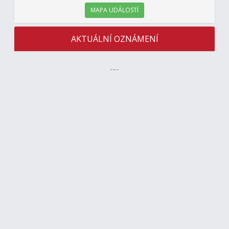
MAPA UDÁLOSTÍ
AKTUÁLNÍ OZNÁMENÍ
---