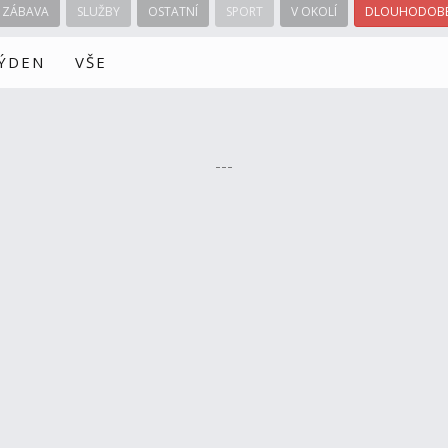
ZÁBAVA
SLUŽBY
OSTATNÍ
SPORT
V OKOLÍ
DLOUHODOBÉ
TÝDEN
VŠE
---