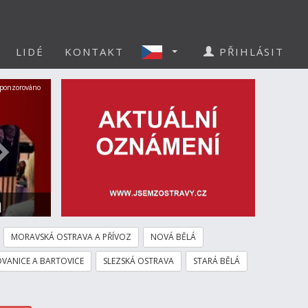
LIDÉ
KONTAKT
PŘIHLÁSIT
Další
ponzorováno
a
MORAVSKÁ OSTRAVA A PŘÍVOZ
NOVÁ BĚLÁ
VANICE A BARTOVICE
SLEZSKÁ OSTRAVA
STARÁ BĚLÁ