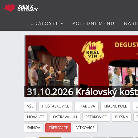
UDÁLOSTI
POLEDNÍ MENU
NABÍ
Předchozí
31.10.2026 Královský koš
Hotel
VŠE
HOŠŤÁLKOVICE
HRABOVÁ
KRÁSNÉ POLE
L
NOVÁ VES
OSTRAVA - JIH
PETŘKOVICE
PLESNÁ
SVINOV
TŘEBOVICE
VÍTKOVICE