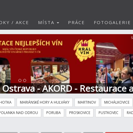
DKY / AKCE
MÍSTA
PRÁCE
FOTOGALERIE
S
t Ostrava - AKORD - Restaurace 
HOTKA
MARIÁNSKÉ HORY A HULVÁKY
MARTINOV
MICHÁLKOVICE
POLANKA NAD ODROU
PORUBA
PROSKOVICE
PUSTKOVEC
RAD