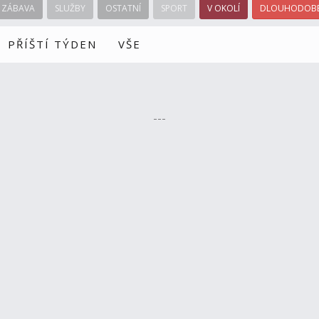
ZÁBAVA
SLUŽBY
OSTATNÍ
SPORT
V OKOLÍ
DLOUHODOBÉ
PŘÍŠTÍ TÝDEN
VŠE
---