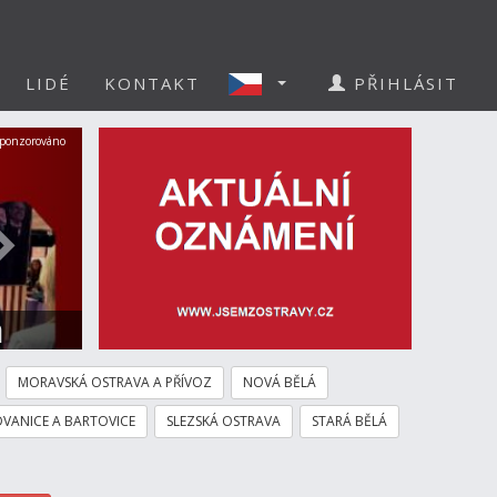
LIDÉ
KONTAKT
PŘIHLÁSIT
Další
ponzorováno
a
MORAVSKÁ OSTRAVA A PŘÍVOZ
NOVÁ BĚLÁ
VANICE A BARTOVICE
SLEZSKÁ OSTRAVA
STARÁ BĚLÁ