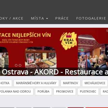
DKY / AKCE
MÍSTA
PRÁCE
FOTOGALERIE
S
t Ostrava - AKORD - Restaurace 
HOTKA
MARIÁNSKÉ HORY A HULVÁKY
MARTINOV
MICHÁLKOVICE
POLANKA NAD ODROU
PORUBA
PROSKOVICE
PUSTKOVEC
RAD