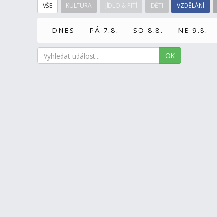
VŠE
KULTURA
JÍDLO & PITÍ
DĚTI
VZDĚLÁNÍ
DNES
PÁ 7.8.
SO 8.8.
NE 9.8.
OK