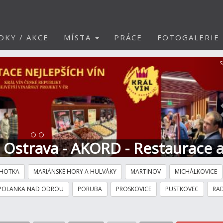
DKY / AKCE
MÍSTA
PRÁCE
FOTOGALERIE
S
t Ostrava - AKORD - Restaurace 
HOTKA
MARIÁNSKÉ HORY A HULVÁKY
MARTINOV
MICHÁLKOVICE
POLANKA NAD ODROU
PORUBA
PROSKOVICE
PUSTKOVEC
RAD