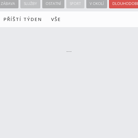
ZÁBAVA
SLUŽBY
OSTATNÍ
SPORT
V OKOLÍ
DLOUHODOBÉ
PŘÍŠTÍ TÝDEN
VŠE
---