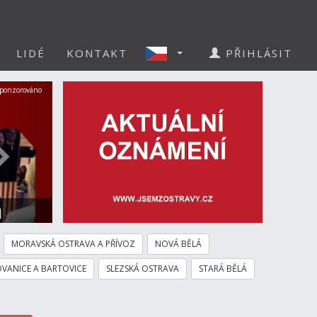
LIDÉ
KONTAKT
PŘIHLÁSIT
Další
ponzorováno
a
MORAVSKÁ OSTRAVA A PŘÍVOZ
NOVÁ BĚLÁ
VANICE A BARTOVICE
SLEZSKÁ OSTRAVA
STARÁ BĚLÁ