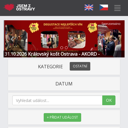
Předchozí
Další
Sponzorováno
31.10.2026 Královský košt Ostrava - AKORD -
Restaurace a Hotel
KATEGORIE
OSTATNÍ
DATUM
OK
+ PŘIDAT UDÁLOST