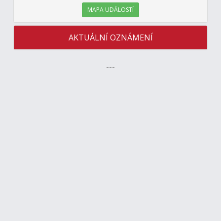
MAPA UDÁLOSTÍ
AKTUÁLNÍ OZNÁMENÍ
---