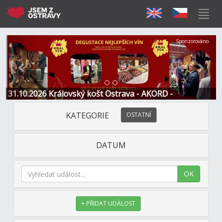
Předchozí
Další
Sponzorováno
31.10.2026 Královský košt Ostrava - AKORD -
Restaurace a Hotel
KATEGORIE
OSTATNÍ
DATUM
OK
+ PŘIDAT UDÁLOST