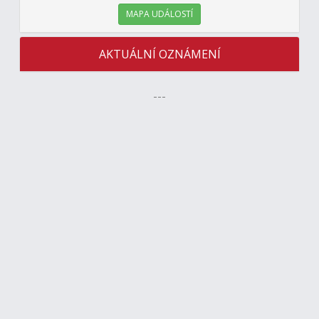
MAPA UDÁLOSTÍ
AKTUÁLNÍ OZNÁMENÍ
---