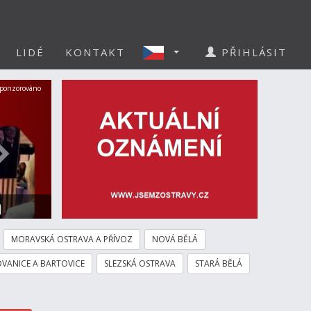
LIDÉ
KONTAKT
PŘIHLÁSIT
Další
ponzorováno
a
MORAVSKÁ OSTRAVA A PŘÍVOZ
NOVÁ BĚLÁ
VANICE A BARTOVICE
SLEZSKÁ OSTRAVA
STARÁ BĚLÁ