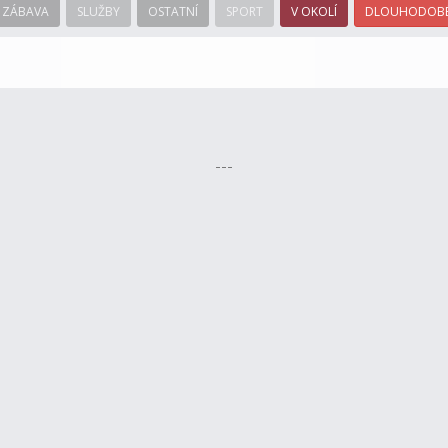
ZÁBAVA
SLUŽBY
OSTATNÍ
SPORT
V OKOLÍ
DLOUHODOBÉ
---