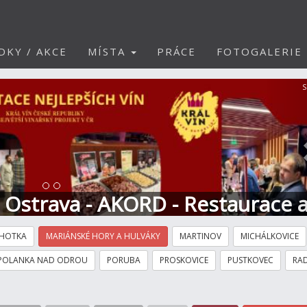
DKY / AKCE
MÍSTA
PRÁCE
FOTOGALERIE
S
t Ostrava - AKORD - Restaurace 
HOTKA
MARIÁNSKÉ HORY A HULVÁKY
MARTINOV
MICHÁLKOVICE
POLANKA NAD ODROU
PORUBA
PROSKOVICE
PUSTKOVEC
RAD