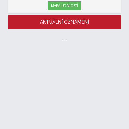
MAPA UDÁLOSTÍ
AKTUÁLNÍ OZNÁMENÍ
---