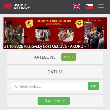
Předchozí
Další
Sponzorováno
31.10.2026 Královský košt Ostrava - AKORD -
Restaurace a Hotel
KATEGORIE
SPORT
DATUM
OK
+ PŘIDAT UDÁLOST