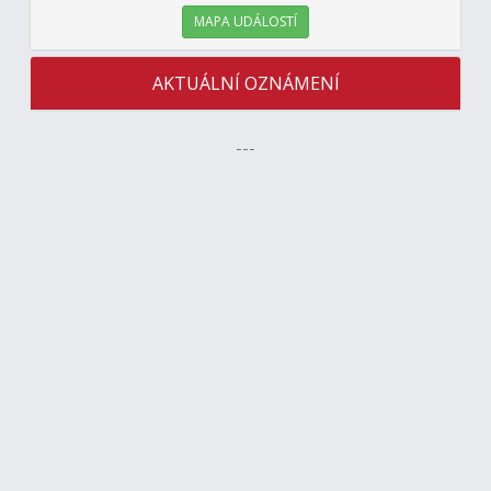
MAPA UDÁLOSTÍ
AKTUÁLNÍ OZNÁMENÍ
---