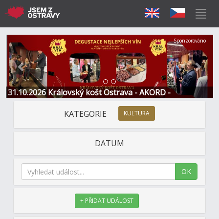
Předchozí
Další
Sponzorováno
31.10.2026 Královský košt Ostrava - AKORD -
Restaurace a Hotel
KATEGORIE
KULTURA
DATUM
OK
+ PŘIDAT UDÁLOST